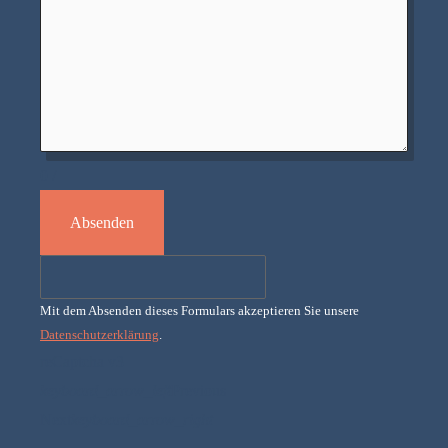
0
/
Absenden
Mit dem Absenden dieses Formulars akzeptieren Sie unsere
Datenschutzerklärung
.
reCaptcha v3
keyboard_arrow_left
Previous
Next
keyboard_arrow_right